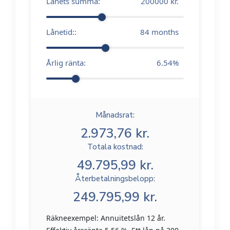
Lånets summa:
200000
kr.
Lånetid::
84
months
Årlig ränta:
6.54
%
Månadsrat:
2.973,76 kr.
Totala kostnad:
49.795,99 kr.
Återbetalningsbelopp:
249.795,99 kr.
Räkneexempel: Annuitetslån 12 år.