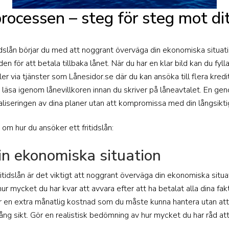
ocessen – steg för steg mot ditt
tidslån börjar du med att noggrant överväga din ekonomiska situa
en för att betala tillbaka lånet. När du har en klar bild kan du fyll
er via tjänster som Lånesidor.se där du kan ansöka till flera kredit
läsa igenom lånevillkoren innan du skriver på låneavtalet. En gen
aliseringen av dina planer utan att kompromissa med din långsikti
om hur du ansöker ett fritidslån:
in ekonomiska situation
itidslån är det viktigt att noggrant överväga din ekonomiska situati
r mycket du har kvar att avvara efter att ha betalat alla dina fa
bär en extra månatlig kostnad som du måste kunna hantera utan att
ång sikt. Gör en realistisk bedömning av hur mycket du har råd at