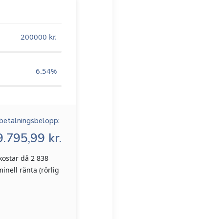
200000
kr.
6.54
%
betalningsbelopp:
.795,99 kr.
kostar då 2 838
inell ränta (rörlig