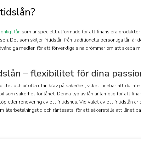
itidslån?
onligt lån
som är speciellt utformade för att finansiera produkter
ressen. Det som skiljer fritidslån från traditionella personliga lån är 
dvändiga medlen för att förverkliga sina drömmar om att skapa m
dslån – flexibilitet för dina passi
ibilitet och är ofta utan krav på säkerhet, vilket innebär att du inte 
l som säkerhet för lånet. Denna typ av lån är lämplig för att finans
öp eller renovering av ett fritidshus. Vid valet av ett fritidslån ä
om återbetalningstid och räntesats, för att säkerställa att lånet 