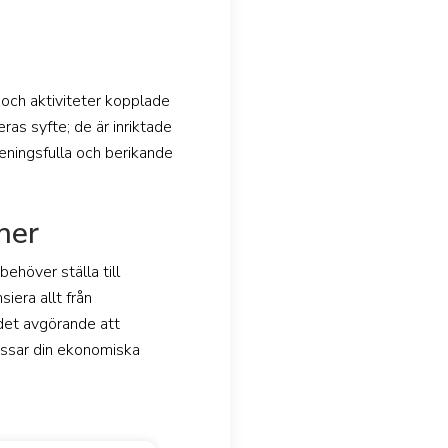
 och aktiviteter kopplade
deras syfte; de är inriktade
eningsfulla och berikande
oner
behöver ställa till
iera allt från
r det avgörande att
passar din ekonomiska