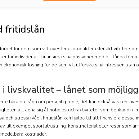
 fritidslån
 fördel för dem som vill investera i produkter eller aktiviteter som 
r för individer att finansiera sina passioner med ett lånealterna
en ekonomisk lösning för de som vill utforska sina intressen utan o
 i livskvalitet – lånet som möjli
är inte bara en fråga om personligt nöje, det kan också vara en inves
igheten att ägna sig åt hobbies och aktiviteter som berikar din fri
a och stressnivåer. Fritidslån kan hjälpa till att finansiera dessa
v av till exempel sportutrustning, konstmaterial eller resor som an
 omedelbara kostnader.