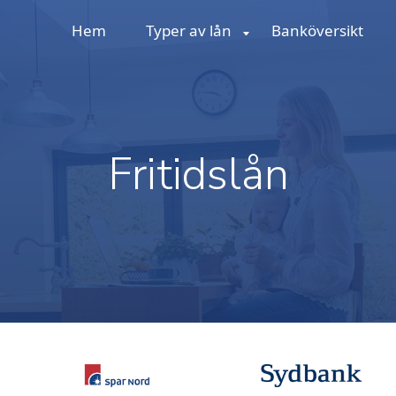
Hem
Typer av lån
Banköversikt
Fritidslån