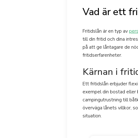
Vad är ett fr
Fritidslån är en typ av
pers
till din fritid och dina int
på att ge låntagare de nö
fritidserfarenheter.
Kärnan i friti
Ett fritidslån erbjuder flex
exempel din bostad eller bi
campingutrustning till båtk
överväga lånets villkor, s
situation.