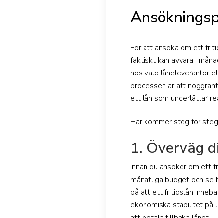
Ansökningspr
För att ansöka om ett fri
faktiskt kan avvara i månad
hos vald låneleverantör ell
processen är att noggrant 
ett lån som underlättar re
Här kommer steg för steg 
1. Överväg d
Innan du ansöker om ett fr
månatliga budget och se hu
på att ett fritidslån inne
ekonomiska stabilitet på l
att betala tillbaka lånet.