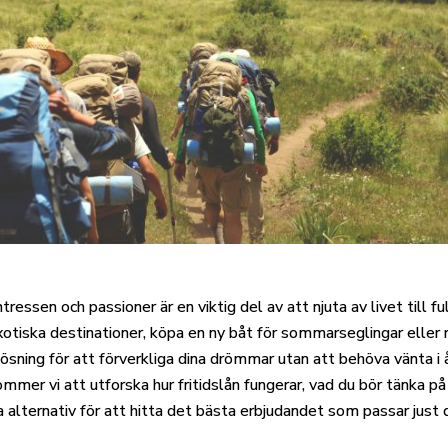
intressen och passioner är en viktig del av att njuta av livet till 
exotiska destinationer, köpa en ny båt för sommarseglingar eller
 lösning för att förverkliga dina drömmar utan att behöva vänta i å
kommer vi att utforska hur fritidslån fungerar, vad du bör tänka på
ka alternativ för att hitta det bästa erbjudandet som passar just 