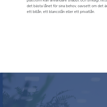
plattform kan användare snabbt och smidigt hitt
det bästa lånet för sina behov, oavsett om det ä
ett billån, ett blancolån eller ett privatlån.