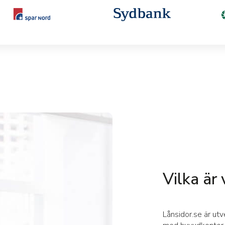
Vilka är 
Lånsidor.se är ut