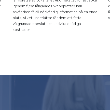
a
jämförelse av olika lånevillkor. Istället för att söka
G
r
igenom flera långivares webbplatser kan
d
användare få all nödvändig information på en enda
l
plats, vilket underlättar för dem att fatta
v
välgrundade beslut och undvika onödiga
kostnader.