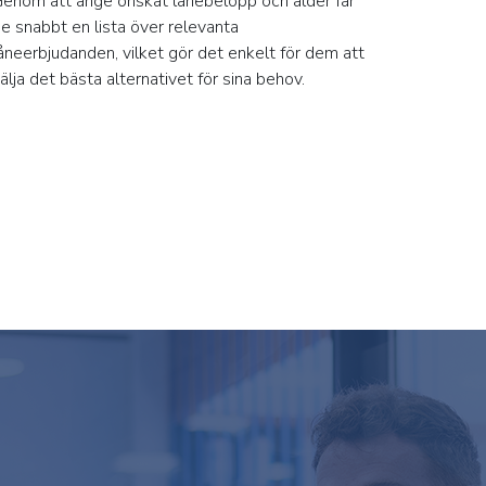
enom att ange önskat lånebelopp och ålder får
e snabbt en lista över relevanta
åneerbjudanden, vilket gör det enkelt för dem att
älja det bästa alternativet för sina behov.