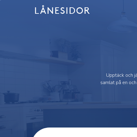
Skip
to
content
Upptäck och jä
samlat på en och 