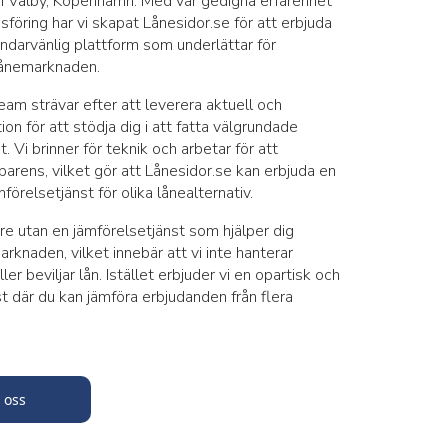
i Valby, Köpenhamn. Med vår gedigna erfarenhet
sföring har vi skapat Lånesidor.se för att erbjuda
ndarvänlig plattform som underlättar för
ånemarknaden.
am strävar efter att leverera aktuell och
mation för att stödja dig i att fatta välgrundade
 Vi brinner för teknik och arbetar för att
parens, vilket gör att Lånesidor.se kan erbjuda en
förelsetjänst för olika lånealternativ.
are utan en jämförelsetjänst som hjälper dig
rknaden, vilket innebär att vi inte hanterar
er beviljar lån. Istället erbjuder vi en opartisk och
st där du kan jämföra erbjudanden från flera
 oss