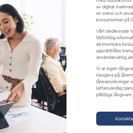
med huvudkontor 
av digital marknad
en enkel och anvä
konsumenter på l
Vårt dedikerade te
tillförlitlig infor
ekonomiska beslut.
upprätthålla trans
användarvänlig jäm
Vi är ingen långiv
navigera på lånema
låneansökningar ell
lättanvändlig tjän
pålitliga långivare.
Kontakta