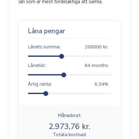
lån som är mest fördelaktiga att samla.
Låna pengar
Lånets summa:
200000
kr.
Lånetid::
84
months
Årlig ränta:
6.54
%
Månadsrat:
2.973,76 kr.
Totala kostnad: