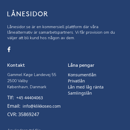
Lånesidor.se är en kommersiell
plattform där våra
lånealternativ är samarbetspartners. Vi får provision om du
väljer att bli kund hos någon av dem.
Kontakt
Låna pengar
Gammel Køge Landevej 55
Konsumentlån
2500 Valby
Privatlån
København, Danmark
Lån med låg ränta
Samlingslån
Tlf:
+45 44404063
Email:
info@klikkoseo.com
CVR: 35869247