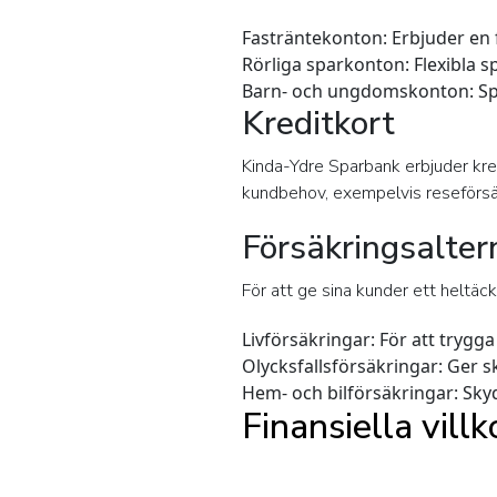
Fasträntekonton:
Erbjuder en 
Rörliga sparkonton:
Flexibla s
Barn- och ungdomskonton:
Sp
Kreditkort
Kinda-Ydre Sparbank erbjuder kr
kundbehov, exempelvis reseförs
Försäkringsalter
För att ge sina kunder ett heltäc
Livförsäkringar:
För att trygga
Olycksfallsförsäkringar:
Ger sk
Hem- och bilförsäkringar:
Skyd
Finansiella vill