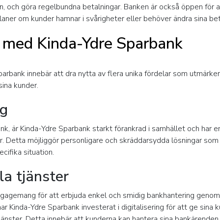
lån, och göra regelbundna betalningar. Banken är också öppen för a
planer om kunder hamnar i svårigheter eller behöver ändra sina b
r med Kinda-Ydre Sparbank
parbank innebär att dra nytta av flera unika fördelar som utmärk
ina kunder.
ng
nk, är Kinda-Ydre Sparbank starkt förankrad i samhället och har en
 Detta möjliggör personligare och skräddarsydda lösningar som ä
cifika situation.
la tjänster
ngagemang för att erbjuda enkel och smidig bankhantering genom 
ar Kinda-Ydre Sparbank investerat i digitalisering för att ge sina 
änster. Detta innebär att kunderna kan hantera sina bankärenden