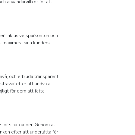
ch användarvillkor för att
ter, inklusive sparkonton och
tt maximera sina kunders
 nivå, och erbjuda transparent
trävar efter att undvika
jligt för dem att fatta
iv för sina kunder. Genom att
nken efter att underlätta för