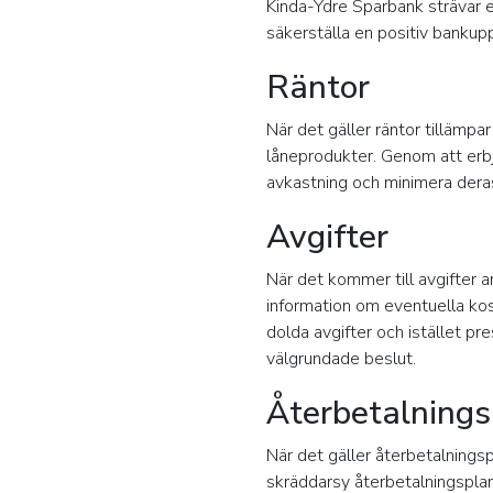
Kinda-Ydre Sparbank strävar ef
säkerställa en positiv bankup
Räntor
När det gäller räntor tillämpa
låneprodukter. Genom att erbj
avkastning och minimera dera
Avgifter
När det kommer till avgifter a
information om eventuella kos
dolda avgifter och istället pre
välgrundade beslut.
Återbetalnings
När det gäller återbetalningsp
skräddarsy återbetalningsplan