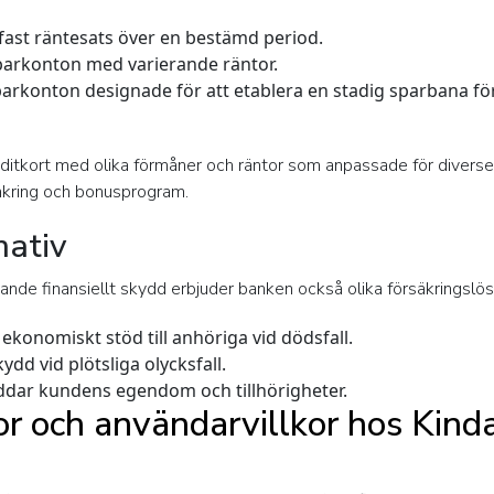
fast räntesats över en bestämd period.
parkonton med varierande räntor.
arkonton designade för att etablera en stadig sparbana fö
editkort med olika förmåner och räntor som anpassade för diver
äkring och bonusprogram.
nativ
kande finansiellt skydd erbjuder banken också olika försäkringslös
 ekonomiskt stöd till anhöriga vid dödsfall.
ydd vid plötsliga olycksfall.
dar kundens egendom och tillhörigheter.
kor och användarvillkor hos Kin