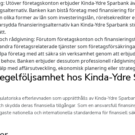
ng:
Utöver företagskonton erbjuder Kinda-Ydre Sparbank äve
gsalternativ. Banken kan bistå företag med finansiering för
m olika former av lån som investeringslån, rörelsekrediter el
sydda finansieringsalternativ kan Kinda-Ydre Sparbank stöd
tt.
 och rådgivning:
Förutom företagskonton och finansieringstj
ndra företagsrelaterade tjänster som företagsförsäkringar
lpa företag med att säkra sin verksamhet genom att erbju
h behov. Banken erbjuder dessutom professionell rådgivnin
lp med affärsutveckling, ekonomisk planering eller strateg
regelföljsamhet hos Kinda-Ydre
latoriska efterlevnaden som upprätthålls av Kinda-Ydre Sparbank 
h skydda deras finansiella tillgångar. Som en ansvarsfull finansins
aste nationella och internationella standarderna för finansiell s
er