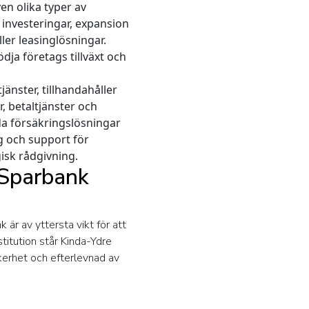
n olika typer av
 investeringar, expansion
ler leasinglösningar.
ja företags tillväxt och
änster, tillhandahåller
, betaltjänster och
da försäkringslösningar
g och support för
isk rådgivning.
 Sparbank
är av yttersta vikt för att
titution står Kinda-Ydre
äkerhet och efterlevnad av