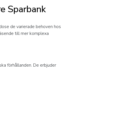
dre Sparbank
lgodose de varierade behoven hos
väsende till mer komplexa
ska förhållanden. De erbjuder