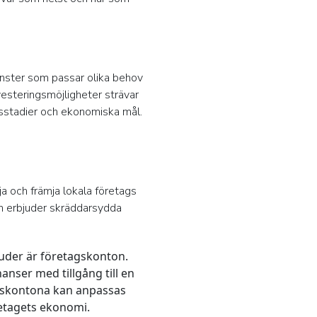
jänster som passar olika behov
vesteringsmöjligheter strävar
vsstadier och ekonomiska mål.
ja och främja lokala företags
och erbjuder skräddarsydda
juder är företagskonton.
nser med tillgång till en
tagskontona kan anpassas
öretagets ekonomi.