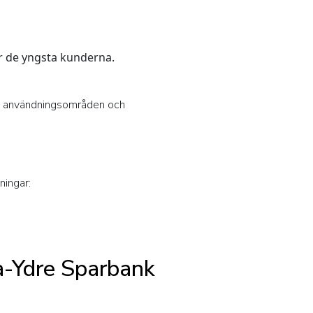
r de yngsta kunderna.
se användningsområden och
ningar:
da-Ydre Sparbank