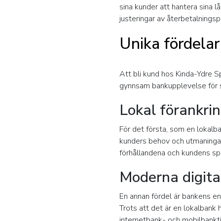
sina kunder att hantera sina 
justeringar av återbetalnings
Unika fördela
Att bli kund hos Kinda-Ydre S
gynnsam bankupplevelse för s
Lokal förankri
För det första, som en lokalba
kunders behov och utmaningar.
förhållandena och kundens spe
Moderna digita
En annan fördel är bankens e
Trots att det är en lokalbank h
internetbank- och mobilbanktj