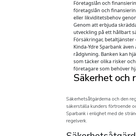
Företagslån och finansieri
företagslån och finansierin
eller likviditetsbehov geno
Genom att erbjuda skräddar
utveckling på ett hållbart sä
Försäkringar, betaltjänster
Kinda-Ydre Sparbank även a
rådgivning. Banken kan hjä
som täcker olika risker oc
företagare som behöver hjä
Säkerhet och 
Säkerhetsåtgärderna och den regu
säkerställa kunders förtroende oc
Sparbank i enlighet med de sträng
regelverk.
Säkerhetsåtgärd