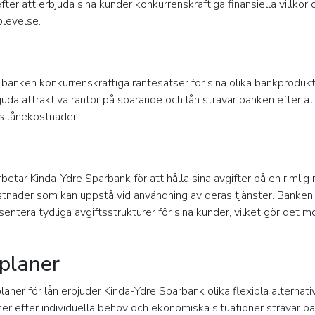
ter att erbjuda sina kunder konkurrenskraftiga finansiella villkor o
plevelse.
r banken konkurrenskraftiga räntesatser för sina olika bankproduk
uda attraktiva räntor på sparande och lån strävar banken efter a
s lånekostnader.
rbetar Kinda-Ydre Sparbank för att hålla sina avgifter på en rimlig
tnader som kan uppstå vid användning av deras tjänster. Banken s
sentera tydliga avgiftsstrukturer för sina kunder, vilket gör det mö
planer
laner för lån erbjuder Kinda-Ydre Sparbank olika flexibla alternat
er efter individuella behov och ekonomiska situationer strävar ba