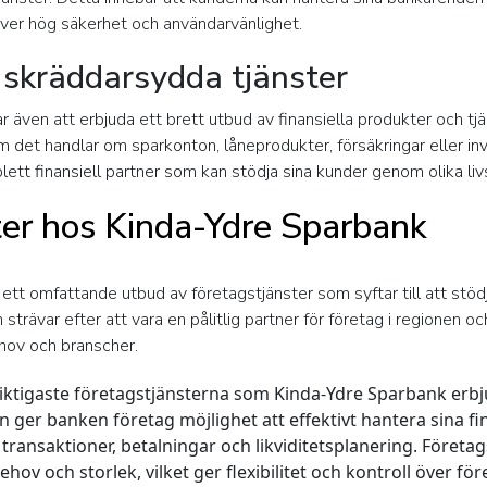
ever hög säkerhet och användarvänlighet.
 skräddarsydda tjänster
r även att erbjuda ett brett utbud av finansiella produkter och t
m det handlar om sparkonton, låneprodukter, försäkringar eller in
lett finansiell partner som kan stödja sina kunder genom olika li
ter hos Kinda-Ydre Sparbank
ett omfattande utbud av företagstjänster som syftar till att stöd
n strävar efter att vara en pålitlig partner för företag i regionen 
hov och branscher.
viktigaste företagstjänsterna som Kinda-Ydre Sparbank erb
er banken företag möjlighet att effektivt hantera sina fina
 transaktioner, betalningar och likviditetsplanering. Före
ehov och storlek, vilket ger flexibilitet och kontroll över f