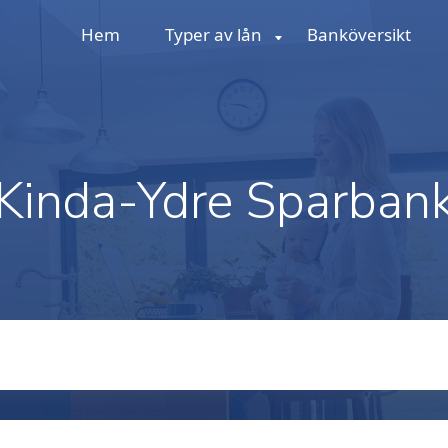
Hem
Typer av lån
Banköversikt
Kinda-Ydre Sparban