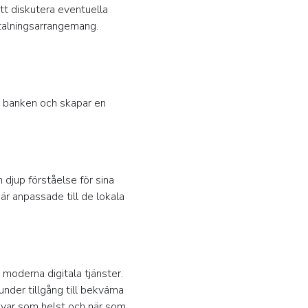
tt diskutera eventuella
etalningsarrangemang.
er banken och skapar en
 djup förståelse för sina
r anpassade till de lokala
moderna digitala tjänster.
kunder tillgång till bekväma
 var som helst och när som