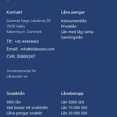
Kontakt
Låna pengar
Gammel Køge Landevej 55
Konsumentlån
2500 Valby
Privatlån
København, Danmark
Lån med låg ränta
Samlingslån
Tlf:
+45 44404063
Email:
info@klikkoseo.com
CVR: 35869247
Användaravtal för
Lånesidor.se
Snabblån
Lånebelopp
SMS-lån
Lån 5000 SEK
Vad kostar ett snabblån
Lån 10 000 SEK
Låna pengar snabbt
Lån 20 000 SEK