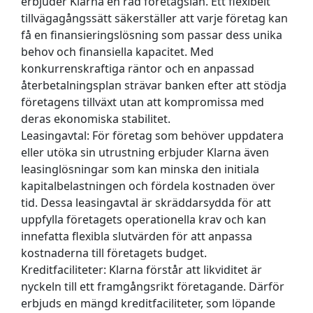
erbjuder Klarna en rad företagslån. Ett flexibelt
tillvägagångssätt säkerställer att varje företag kan
få en finansieringslösning som passar dess unika
behov och finansiella kapacitet. Med
konkurrenskraftiga räntor och en anpassad
återbetalningsplan strävar banken efter att stödja
företagens tillväxt utan att kompromissa med
deras ekonomiska stabilitet.
Leasingavtal:
För företag som behöver uppdatera
eller utöka sin utrustning erbjuder Klarna även
leasinglösningar som kan minska den initiala
kapitalbelastningen och fördela kostnaden över
tid. Dessa leasingavtal är skräddarsydda för att
uppfylla företagets operationella krav och kan
innefatta flexibla slutvärden för att anpassa
kostnaderna till företagets budget.
Kreditfaciliteter:
Klarna förstår att likviditet är
nyckeln till ett framgångsrikt företagande. Därför
erbjuds en mängd kreditfaciliteter, som löpande