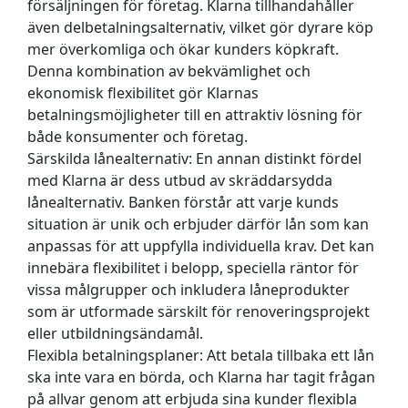
försäljningen för företag. Klarna tillhandahåller
även delbetalningsalternativ, vilket gör dyrare köp
mer överkomliga och ökar kunders köpkraft.
Denna kombination av bekvämlighet och
ekonomisk flexibilitet gör Klarnas
betalningsmöjligheter till en attraktiv lösning för
både konsumenter och företag.
Särskilda lånealternativ:
En annan distinkt fördel
med Klarna är dess utbud av skräddarsydda
lånealternativ. Banken förstår att varje kunds
situation är unik och erbjuder därför lån som kan
anpassas för att uppfylla individuella krav. Det kan
innebära flexibilitet i belopp, speciella räntor för
vissa målgrupper och inkludera låneprodukter
som är utformade särskilt för renoveringsprojekt
eller utbildningsändamål.
Flexibla betalningsplaner:
Att betala tillbaka ett lån
ska inte vara en börda, och Klarna har tagit frågan
på allvar genom att erbjuda sina kunder flexibla