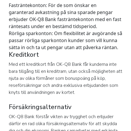
Fasträntekonton:
För de som önskar en
garanterad avkastning på sina sparade pengar
erbjuder OK-Q8 Bank fasträntekonton med en fast
räntesats under en bestämd tidsperiod.
Rörliga sparkonton:
Om flexibilitet är avgörande så
passar rörliga sparkonton kunder som vill kunna
sätta in och ta ut pengar utan att påverka räntan.
Kreditkort
Med ett kreditkort från OK-Q8 Bank får kunderna inte
bara tillgång till en kreditram, utan också möjligheten att
njuta av olika förmåner som bonuspoäng på köp,
reseförsäkringar och andra exklusiva erbjudanden som
knyts till användningen av kortet.
Försäkringsalternativ
OK-Q8 Bank förstår vikten av trygghet och erbjuder
därför en rad olika försäkringsalternativ för att skydda
dig och din ekonomi. Banken samarbetar med erkända