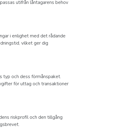
npassas utifrån låntagarens behov
ingar i enlighet med det rådande
ningstid, vilket ger dig
ts typ och dess förmånspaket.
vgifter för uttag och transaktioner
ns riskprofil och den tillgång
ngsbrevet.