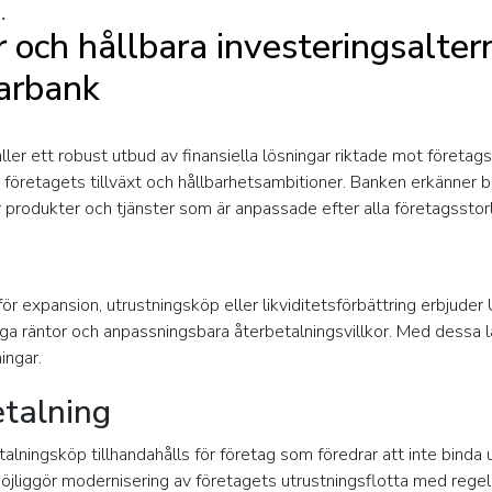
.
 och hållbara investeringsalter
arbank
er ett robust utbud av finansiella lösningar riktade mot företagsk
 företagets tillväxt och hållbarhetsambitioner. Banken erkänner
er produkter och tjänster som är anpassade efter alla företagsstor
 för expansion, utrustningsköp eller likviditetsförbättring erbjud
a räntor och anpassningsbara återbetalningsvillkor. Med dessa lå
ingar.
etalning
talningsköp tillhandahålls för företag som föredrar att inte binda
möjliggör modernisering av företagets utrustningsflotta med reg