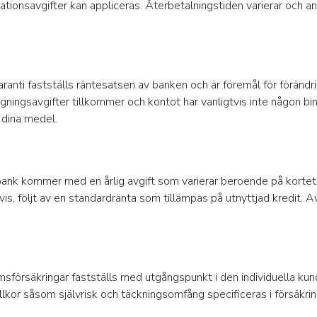
tionsavgifter kan appliceras. Återbetalningstiden varierar och a
anti fastställs räntesatsen av banken och är föremål för förändr
ningsavgifter tillkommer och kontot har vanligtvis inte någon bind
t dina medel.
bank kommer med en årlig avgift som varierar beroende på korte
vis, följt av en standardränta som tillämpas på utnyttjad kredit. A
försäkringar fastställs med utgångspunkt i den individuella kunde
llkor såsom självrisk och täckningsomfång specificeras i försäkri