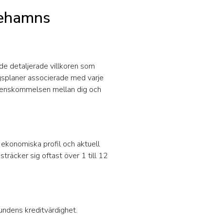
icehamns
de detaljerade villkoren som
ngsplaner associerade med varje
överenskommelsen mellan dig och
ekonomiska profil och aktuell
räcker sig oftast över 1 till 12
undens kreditvärdighet.