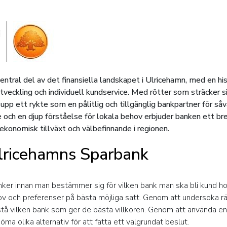
ntral del av det finansiella landskapet i Ulricehamn, med en his
eckling och individuell kundservice. Med rötter som sträcker sig
pp ett rykte som en pålitlig och tillgänglig bankpartner för så
 och en djup förståelse för lokala behov erbjuder banken ett bret
ekonomisk tillväxt och välbefinnande i regionen.
 Ulricehamns Sparbank
anker innan man bestämmer sig för vilken bank man ska bli kund hos 
v och preferenser på bästa möjliga sätt. Genom att undersöka ränt
tå vilken bank som ger de bästa villkoren. Genom att använda e
 olika alternativ för att fatta ett välgrundat beslut.