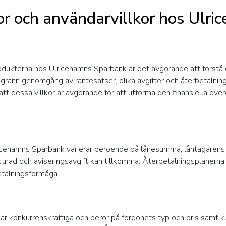
kor och användarvillkor hos Ulr
produkterna hos Ulricehamns Sparbank är det avgörande att förstå 
oggrann genomgång av räntesatser, olika avgifter och återbetalni
a att dessa villkor är avgörande för att utforma den finansiella 
ricehamns Sparbank varierar beroende på lånesumma, låntagarens 
nad och aviseringsavgift kan tillkomma. Återbetalningsplanerna st
etalningsförmåga.
är konkurrenskraftiga och beror på fordonets typ och pris samt k