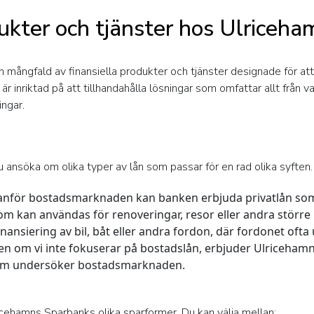
dukter och tjänster hos Ulriceh
 mångfald av finansiella produkter och tjänster designade för at
 inriktad på att tillhandahålla lösningar som omfattar allt från v
ingar.
nsöka om olika typer av lån som passar för en rad olika syften. 
tanför bostadsmarknaden kan banken erbjuda privatlån som 
 som kan användas för renoveringar, resor eller andra större 
finansiering av bil, båt eller andra fordon, där fordonet ofta
n om vi inte fokuserar på bostadslån, erbjuder Ulriceham
e som undersöker bostadsmarknaden.
icehamns Sparbanks olika sparformer. Du kan välja mellan: