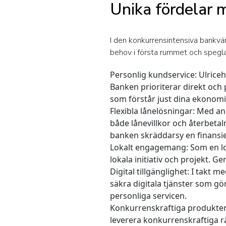
Unika fördelar
I den konkurrensintensiva bankvä
behov i första rummet och spegl
Personlig kundservice:
Ulrice
Banken prioriterar direkt och 
som förstår just dina ekonomi
Flexibla lånelösningar:
Med anp
både lånevillkor och återbetal
banken skräddarsy en finansie
Lokalt engagemang:
Som en l
lokala initiativ och projekt. 
Digital tillgänglighet:
I takt me
säkra digitala tjänster som g
personliga servicen.
Konkurrenskraftiga produkte
leverera konkurrenskraftiga rän