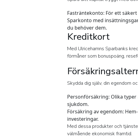
Fasträntekonto:
För ett säker
Sparkonto med insättningsgar
du behöver dem.
Kreditkort
Med Ulricehamns Sparbanks kreditk
förmåner som bonuspoäng, reseför
Försäkringsalter
Skydda dig själv, din egendom oc
Personförsäkring:
Olika typer 
sjukdom.
Försäkring av egendom:
Hem- 
investeringar.
Med dessa produkter och tjänster
välmående ekonomisk framtid.