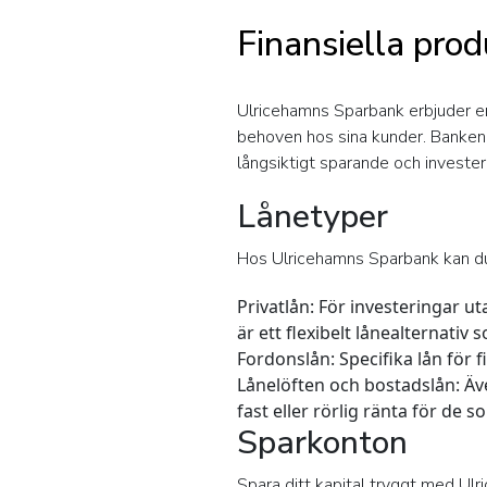
Finansiella pro
Ulricehamns Sparbank erbjuder en
behoven hos sina kunder. Banken är
långsiktigt sparande och invester
Lånetyper
Hos Ulricehamns Sparbank kan du a
Privatlån:
För investeringar u
är ett flexibelt lånealternativ
Fordonslån:
Specifika lån för 
Lånelöften och bostadslån:
Äve
fast eller rörlig ränta för d
Sparkonton
Spara ditt kapital tryggt med Ulr