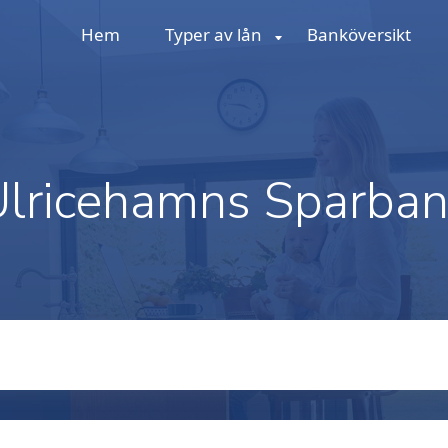
Hem
Typer av lån
Banköversikt
Ulricehamns Sparban