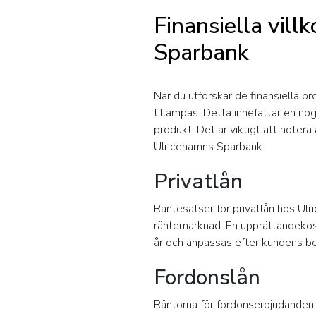
Finansiella vill
Sparbank
När du utforskar de finansiella 
tillämpas. Detta innefattar en n
produkt. Det är viktigt att noter
Ulricehamns Sparbank.
Privatlån
Räntesatser för privatlån hos Ul
räntemarknad. En upprättandekost
år och anpassas efter kundens b
Fordonslån
Räntorna för fordonserbjudanden 