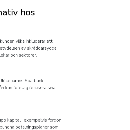
nativ hos
under, vilka inkluderar ett
 betydelsen av skräddarsydda
lekar och sektorer.
er Ulricehamns Sparbank
n kan företag realisera sina
 upp kapital i exempelvis fordon
elbundna betalningsplaner som