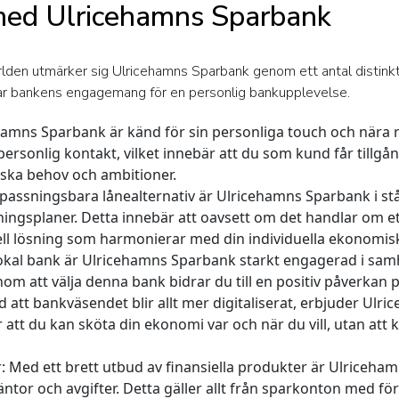
 med Ulricehamns Sparbank
rlden utmärker sig Ulricehamns Sparbank genom ett antal distink
ar bankens engagemang för en personlig bankupplevelse.
hamns Sparbank är känd för sin personliga touch och nära r
personlig kontakt, vilket innebär att du som kund får tillgån
ska behov och ambitioner.
assningsbara lånealternativ är Ulricehamns Sparbank i stånd
ningsplaner. Detta innebär att oavsett om det handlar om et
ll lösning som harmonierar med din individuella ekonomisk
okal bank är Ulricehamns Sparbank starkt engagerad i samh
Genom att välja denna bank bidrar du till en positiv påverkan
d att bankväsendet blir allt mer digitaliserat, erbjuder Ul
ör att du kan sköta din ekonomi var och när du vill, utan a
r:
Med ett brett utbud av finansiella produkter är Ulriceham
tor och avgifter. Detta gäller allt från sparkonton med förd