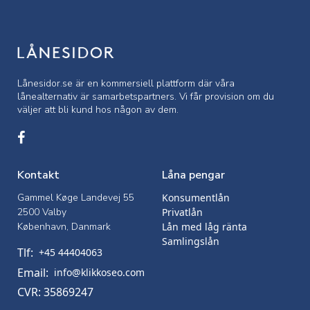
Lånesidor.se är en kommersiell
plattform där våra
lånealternativ är samarbetspartners. Vi får provision om du
väljer att bli kund hos någon av dem.
Kontakt
Låna pengar
Gammel Køge Landevej 55
Konsumentlån
2500 Valby
Privatlån
København, Danmark
Lån med låg ränta
Samlingslån
Tlf:
+45 44404063
Email:
info@klikkoseo.com
CVR: 35869247