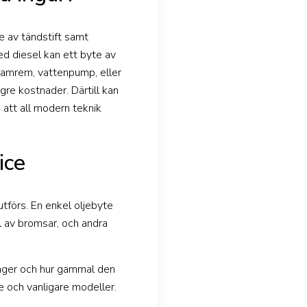
te av tändstift samt
ed diesel kan ett byte av
 kamrem, vattenpump, eller
e kostnader. Därtill kan
 att all modern teknik
ice
utförs. En enkel oljebyte
l av bromsar, och andra
u äger och hur gammal den
re och vanligare modeller.