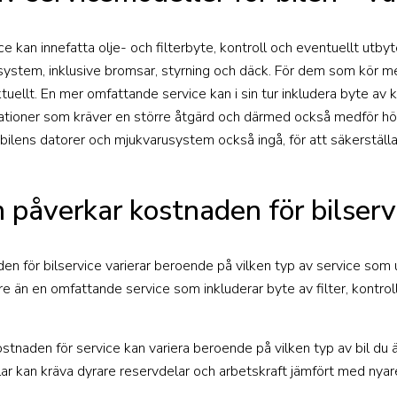
e kan innefatta olje- och filterbyte, kontroll och eventuellt utby
a system, inklusive bromsar, styrning och däck. För dem som kör m
ktuellt. En mer omfattande service kan i sin tur inkludera byte av
tioner som kräver en större åtgärd och därmed också medför högr
bilens datorer och mjukvarusystem också ingå, för att säkerställa
 påverkar kostnaden för bilserv
den för bilservice varierar beroende på vilken typ av service som 
re än en omfattande service som inkluderar byte av filter, kontrol
ostnaden för service kan variera beroende på vilken typ av bil d
bilar kan kräva dyrare reservdelar och arbetskraft jämfört med nya