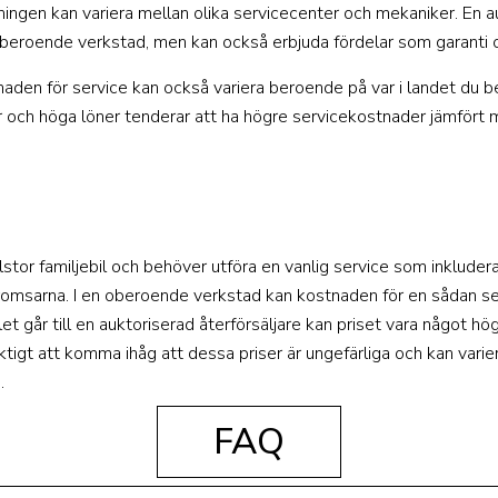
tningen kan variera mellan olika servicecenter och mekaniker. En a
oberoende verkstad, men kan också erbjuda fördelar som garanti o
naden för service kan också variera beroende på var i landet du b
och höga löner tenderar att ha högre servicekostnader jämfört 
tor familjebil och behöver utföra en vanlig service som inkludera
 bromsarna. I en oberoende verkstad kan kostnaden för en sådan ser
et går till en auktoriserad återförsäljare kan priset vara något h
viktigt att komma ihåg att dessa priser är ungefärliga och kan vari
.
FAQ