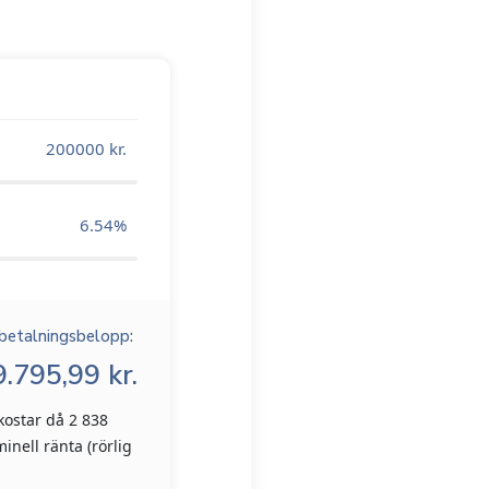
200000
kr.
6.54
%
betalningsbelopp:
.795,99 kr.
kostar då 2 838
inell ränta (rörlig