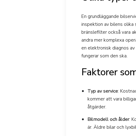
En grundläggande bilservic
inspektion av bilens olik
bränslefilter också vara a
andra mer komplexa opera
en elektronisk diagnos av 
fungerar som den ska.
Faktorer som
Typ av service
: Kostna
kommer att vara billiga
åtgärder.
Bilmodell och ålder
: K
är. Äldre bilar och lyx