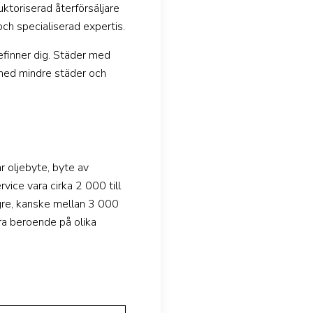
uktoriserad återförsäljare
ch specialiserad expertis.
efinner dig. Städer med
med mindre städer och
r oljebyte, byte av
vice vara cirka 2 000 till
ögre, kanske mellan 3 000
era beroende på olika