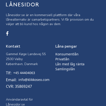
Lånesidor.se är en kommersiell
plattform där våra
lånealternativ är samarbetspartners. Vi får provision om du
väljer att bli kund hos någon av dem.
Kontakt
Låna pengar
Gammel Køge Landevej 55
Konsumentlån
2500 Valby
Privatlån
København, Danmark
Lån med låg ränta
Samlingslån
Tlf:
+45 44404063
Email:
info@klikkoseo.com
CVR: 35869247
Användaravtal för
Lånesidor.se