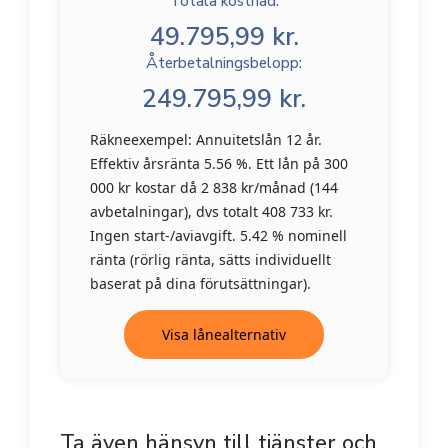
Totala kostnad:
49.795,99 kr.
Återbetalningsbelopp:
249.795,99 kr.
Räkneexempel: Annuitetslån 12 år.
Effektiv årsränta 5.56 %. Ett lån på 300
000 kr kostar då 2 838 kr/månad (144
avbetalningar), dvs totalt 408 733 kr.
Ingen start-/aviavgift. 5.42 % nominell
ränta (rörlig ränta, sätts individuellt
baserat på dina förutsättningar).
Visa lånealternativ
Ta även hänsyn till tjänster och