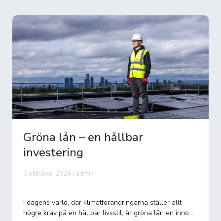
Gröna lån för solceller – en
smart ...
4 oktober, 2024 / admin
äller allt
I takt med att världen rör sig mot en mer hållbar 
lån en inno...
är investeringar i förnybar energi viktigare än någ