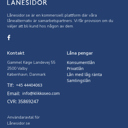
Lånesidor.se är en kommersiell
plattform där våra
lånealternativ är samarbetspartners. Vi får provision om du
väljer att bli kund hos någon av dem.
Kontakt
Låna pengar
Gammel Køge Landevej 55
Konsumentlån
2500 Valby
Privatlån
København, Danmark
Lån med låg ränta
Samlingslån
Tlf:
+45 44404063
Email:
info@klikkoseo.com
CVR: 35869247
Användaravtal för
Lånesidor.se