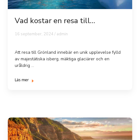
Vad kostar en resa till
Grönland?
16 september, 2024 /
admin
Att resa till Grönland innebär en unik upplevelse fylld
av majestätiska isberg, mäktiga glaciärer och en
uråldrig ...
Läs mer