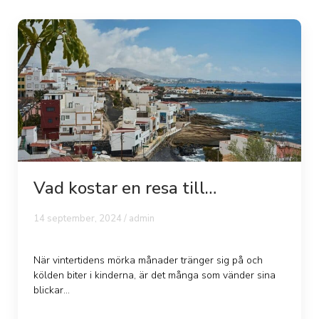
Vad kostar en resa till
kanarieöarna?
14 september, 2024 /
admin
När vintertidens mörka månader tränger sig på och
kölden biter i kinderna, är det många som vänder sina
blickar...