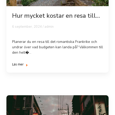
Hur mycket kostar en resa till
Frankrike...
6 september, 2024 /
admin
Planerar du en resa till det romantiska Frankrike och
undrar över vad budgeten kan landa på? Välkommen till
den helt�...
Läs mer