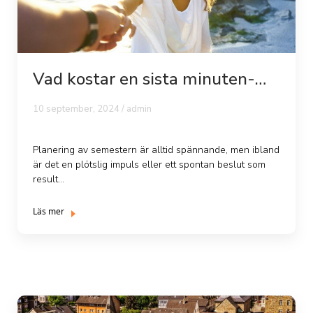
Vad kostar en sista minuten-
resa – utf...
10 september, 2024 /
admin
Planering av semestern är alltid spännande, men ibland
är det en plötslig impuls eller ett spontan beslut som
result...
Läs mer