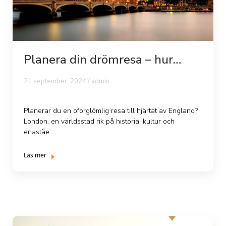
Planera din drömresa – hur
mycket kos...
21 september, 2024 /
admin
Planerar du en oförglömlig resa till hjärtat av England?
London, en världsstad rik på historia, kultur och
enaståe...
Läs mer