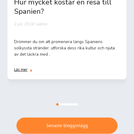
ll
Vad kostar en resa till Los
Angeles?
22 september, 2024 / admin
Planerar du en resa till soliga Los Angeles, staden där
juta
stjärnor föds och drömmar blir till verklighet? Att besöka
...
Läs mer
Senaste blogginlägg