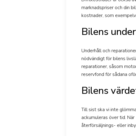
marknadspriser och din bil
kostnader, som exempelvi
Bilens under
Underhåll och reparationer
nödvändigt för bilens liv
reparationer, såsom motorp
reservfond för sådana ofö
Bilens värde
Till sist ska vi inte glöm
ackumuleras över tid. När 
återförsäljnings- eller in