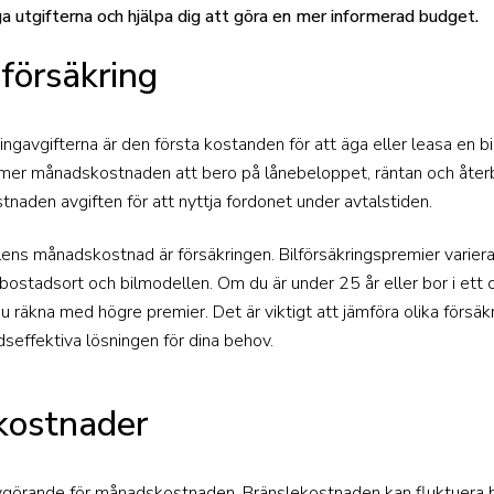
a utgifterna och hjälpa dig att göra en mer informerad budget.
 försäkring
singavgifterna är den första kostanden för att äga eller leasa en bi
mmer månadskostnaden att bero på lånebeloppet, räntan och åter
tnaden avgiften för att nyttja fordonet under avtalstiden.
 bilens månadskostnad är försäkringen. Bilförsäkringspremier varie
k, bostadsort och bilmodellen. Om du är under 25 år eller bor i e
 du räkna med högre premier. Det är viktigt att jämföra olika försä
seffektiva lösningen för dina behov.
skostnader
avgörande för månadskostnaden. Bränslekostnaden kan fluktuera