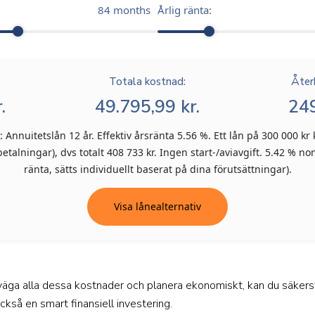
84
months
Årlig ränta:
Totala kostnad:
Åter
.
49.795,99 kr.
249
Annuitetslån 12 år. Effektiv årsränta 5.56 %. Ett lån på 300 000 kr 
talningar), dvs totalt 408 733 kr. Ingen start-/aviavgift. 5.42 % nom
ränta, sätts individuellt baserat på dina förutsättningar).
Visa lånealternativ
ga alla dessa kostnader och planera ekonomiskt, kan du säkerställ
kså en smart finansiell investering.