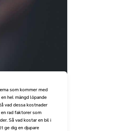
naderna som kommer med
an en hel mängd löpande
rstå vad dessa kostnader
å en rad faktorer som
er. Så vad kostar en bil i
tt ge dig en djupare