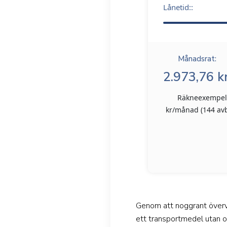
Lånetid::
Månadsrat:
2.973,76 kr
Räkneexempel: 
kr/månad (144 avbe
Genom att noggrant övervä
ett transportmedel utan oc