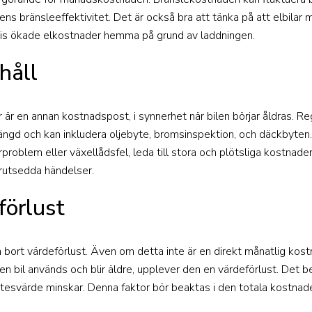
ens bränsleeffektivitet. Det är också bra att tänka på att elbilar
s ökade elkostnader hemma på grund av laddningen.
håll
 är en annan kostnadspost, i synnerhet när bilen börjar åldras. R
slängd och kan inkludera oljebyte, bromsinspektion, och däckbyt
roblem eller växellådsfel, leda till stora och plötsliga kostnader.
rutsedda händelser.
förlust
ma bort värdeförlust. Även om detta inte är en direkt månatlig kost
en bil används och blir äldre, upplever den en värdeförlust. Det 
bytesvärde minskar. Denna faktor bör beaktas i den totala kostnad