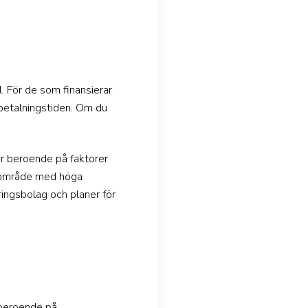
l. För de som finansierar
betalningstiden. Om du
rar beroende på faktorer
tt område med höga
kringsbolag och planer för
 beroende på