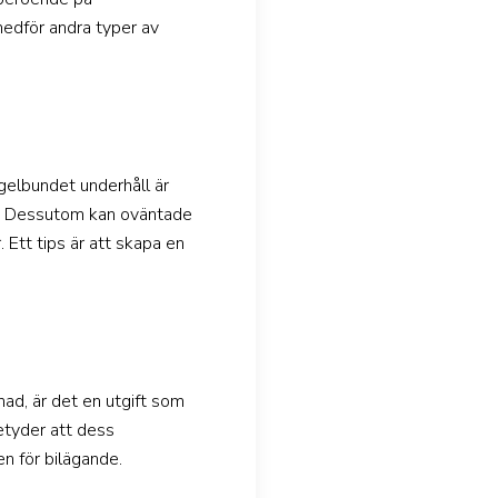
 medför andra typer av
egelbundet underhåll är
en. Dessutom kan oväntade
 Ett tips är att skapa en
nad, är det en utgift som
betyder att dess
en för bilägande.