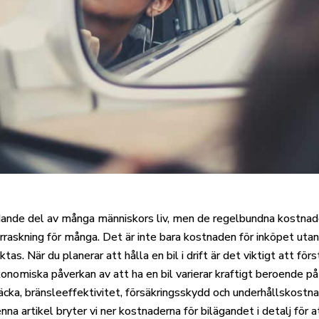
tydande del av många människors liv, men de regelbundna kost
rraskning för många. Det är inte bara kostnaden för inköpet ut
as. När du planerar att hålla en bil i drift är det viktigt att fö
onomiska påverkan av att ha en bil varierar kraftigt beroende p
äcka, bränsleeffektivitet, försäkringsskydd och underhållskostnad
a artikel bryter vi ner kostnaderna för bilägandet i detalj för a