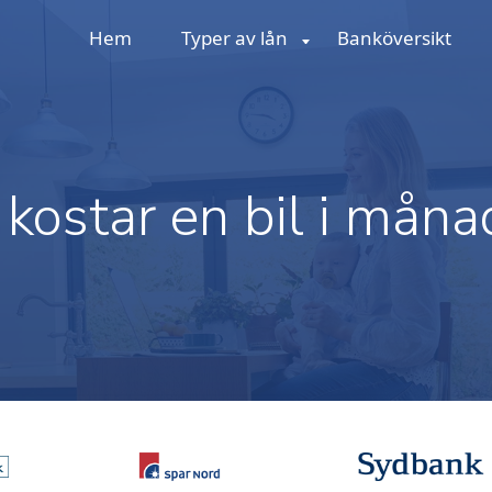
Hem
Typer av lån
Banköversikt
kostar en bil i mån