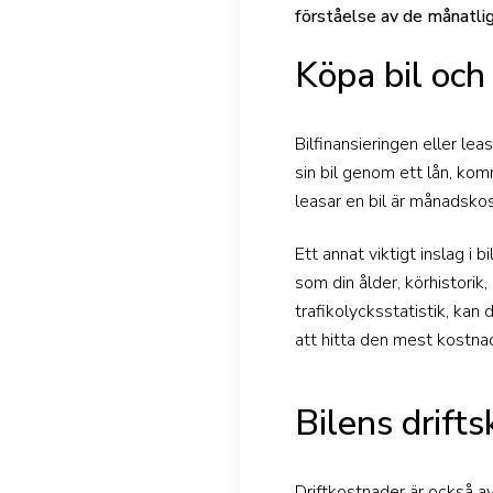
förståelse av de månatlig
Köpa bil och
Bilfinansieringen eller lea
sin bil genom ett lån, ko
leasar en bil är månadskos
Ett annat viktigt inslag i
som din ålder, körhistori
trafikolycksstatistik, kan
att hitta den mest kostnad
Bilens drift
Driftkostnader är också 