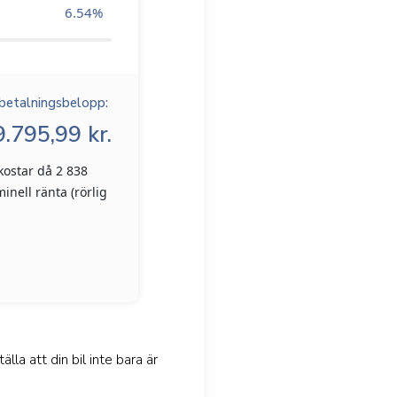
6.54
%
betalningsbelopp:
.795,99 kr.
kostar då 2 838
inell ränta (rörlig
a att din bil inte bara är