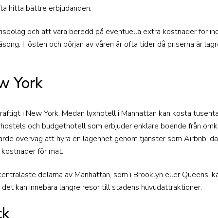
a hitta bättre erbjudanden.
prisbolag och att vara beredd på eventuella extra kostnader för i
säsong. Hösten och början av våren är ofta tider då priserna är läg
w York
raftigt i New York. Medan lyxhotell i Manhattan kan kosta tusental
hostels och budgethotell som erbjuder enklare boende från omkr
värde överväg att hyra en lägenhet genom tjänster som Airbnb, där 
 kostnader för mat.
entralaste delarna av Manhattan, som i Brooklyn eller Queens, ka
t det kan innebära längre resor till stadens huvudattraktioner.
ck