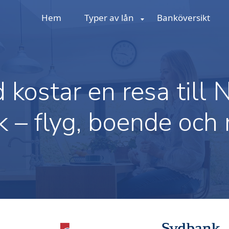
Hem
Typer av lån
Banköversikt
 kostar en resa till
k – flyg, boende och