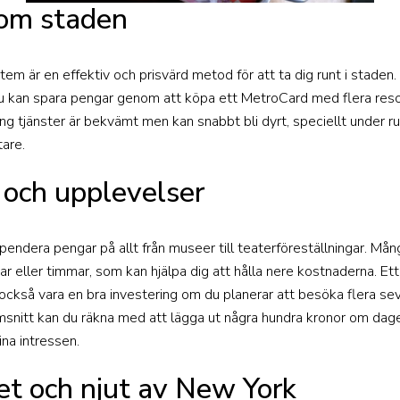
nom staden
 är en effektiv och prisvärd metod för att ta dig runt i staden. 
u kan spara pengar genom att köpa ett MetroCard med flera resor
ring tjänster är bekvämt men kan snabbt bli dyrt, speciellt under r
tare.
 och upplevelser
pendera pengar på allt från museer till teaterföreställningar. Må
 eller timmar, som kan hjälpa dig att hålla nere kostnaderna. E
 också vara en bra investering om du planerar att besöka flera se
omsnitt kan du räkna med att lägga ut några hundra kronor om dag
ina intressen.
et och njut av New York