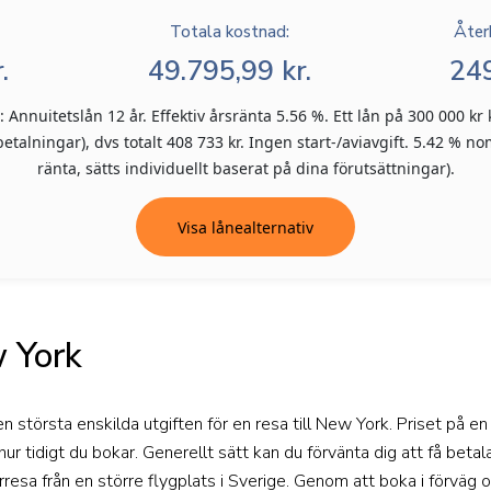
Totala kostnad:
Åter
.
49.795,99 kr.
249
Annuitetslån 12 år. Effektiv årsränta 5.56 %. Ett lån på 300 000 kr 
talningar), dvs totalt 408 733 kr. Ingen start-/aviavgift. 5.42 % nom
ränta, sätts individuellt baserat på dina förutsättningar).
Visa lånealternativ
w York
en största enskilda utgiften för en resa till New York. Priset på en
ur tidigt du bokar. Generellt sätt kan du förvänta dig att få bet
urresa från en större flygplats i Sverige. Genom att boka i förväg 