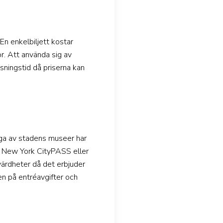
En enkelbiljett kostar
. Att använda sig av
usningstid då priserna kan
nga av stadens museer har
tt New York CityPASS eller
värdheter då det erbjuder
en på entréavgifter och