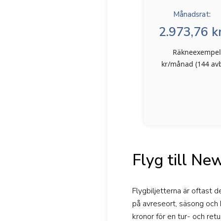
Månadsrat:
2.973,76 kr
Räkneexempel: 
kr/månad (144 avbe
Flyg till Ne
Flygbiljetterna är oftast d
på avreseort, säsong och h
kronor för en tur- och ret