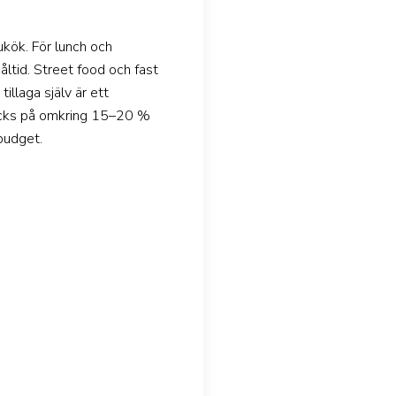
ukök. För lunch och
ltid. Street food och fast
illaga själv är ett
dricks på omkring 15–20 %
 budget.