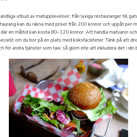
oändliga utbud av matupplevelser, från lyxiga restauranger till gat
aurang kan du räkna med priser från 200 kronor och uppåt per må
v, där en måltid kan kosta 80–120 kronor. Att handla matvaror och t
peciellt om du bor på en plats med köksfaciliteter. Tänk på att 
h för andra tjänster som taxi, så glöm inte att inkludera det i din