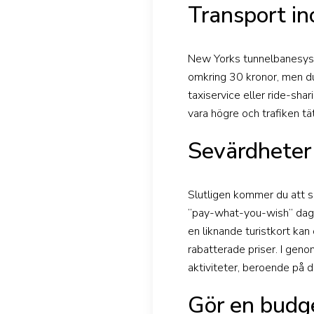
Transport i
New Yorks tunnelbanesystem
omkring 30 kronor, men d
taxiservice eller ride-sha
vara högre och trafiken tä
Sevärdheter
Slutligen kommer du att s
”pay-what-you-wish” dagar
en liknande turistkort kan
rabatterade priser. I gen
aktiviteter, beroende på d
Gör en budg