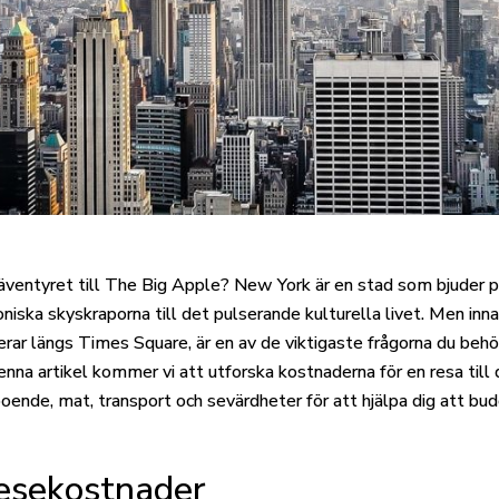
äventyret till The Big Apple? New York är en stad som bjuder på
oniska skyskraporna till det pulserande kulturella livet. Men inn
nerar längs Times Square, är en av de viktigaste frågorna du behö
denna artikel kommer vi att utforska kostnaderna för en resa till
boende, mat, transport och sevärdheter för att hjälpa dig att bu
resekostnader