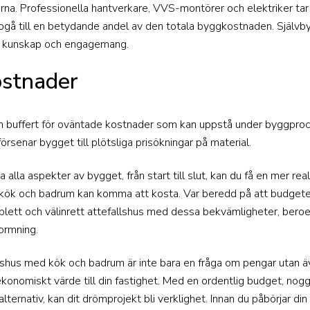
a. Professionella hantverkare, VVS-montörer och elektriker tar be
ppgå till en betydande andel av den totala byggkostnaden. Själv
d, kunskap och engagemang.
stnader
a en buffert för oväntade kostnader som kan uppstå under byggpr
försenar bygget till plötsliga prisökningar på material.
lla aspekter av bygget, från start till slut, kan du få en mer rea
d kök och badrum kan komma att kosta. Var beredd på att budgete
ett och välinrett attefallshus med dessa bekvämligheter, beroe
formning.
llshus med kök och badrum är inte bara en fråga om pengar utan ä
ekonomiskt värde till din fastighet. Med en ordentlig budget, nog
salternativ, kan dit drömprojekt bli verklighet. Innan du påbörjar di