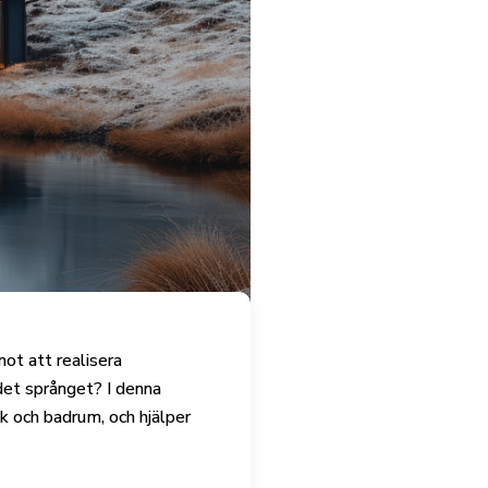
ot att realisera
det språnget? I denna
ök och badrum, och hjälper