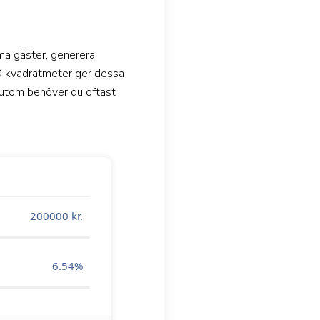
mma gäster, generera
30 kvadratmeter ger dessa
sutom behöver du oftast
200000
kr.
6.54
%