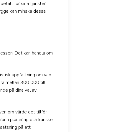
talt för sina tjänster,
bygge kan minska dessa
ocessen. Det kan handla om
listisk uppfattning om vad
ra mellan 300 000 till
nde på dina val av
ven om värde det tillför
grann planering och kanske
n satsning på ett