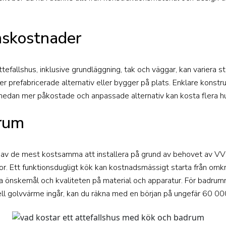
nskostnader
tefallshus, inklusive grundläggning, tak och väggar, kan variera 
er prefabricerade alternativ eller bygger på plats. Enklare konstr
medan mer påkostade och anpassade alternativ kan kosta flera h
rum
v de mest kostsamma att installera på grund av behovet av VVS, 
aror. Ett funktionsdugligt kök kan kostnadsmässigt starta från o
a önskemål och kvaliteten på material och apparatur. För badrumm
ell golvvärme ingår, kan du räkna med en början på ungefär 60 00