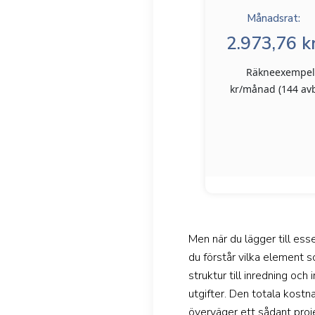
Månadsrat:
2.973,76 kr
Räkneexempel: 
kr/månad (144 avbe
Men när du lägger till ess
du förstår vilka element s
struktur till inredning oc
utgifter. Den totala kost
överväger ett sådant proje