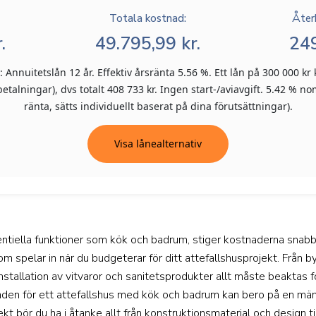
Totala kostnad:
Åter
.
49.795,99 kr.
249
Annuitetslån 12 år. Effektiv årsränta 5.56 %. Ett lån på 300 000 kr 
talningar), dvs totalt 408 733 kr. Ingen start-/aviavgift. 5.42 % nom
ränta, sätts individuellt baserat på dina förutsättningar).
Visa lånealternativ
entiella funktioner som kök och badrum, stiger kostnaderna snabbt.
om spelar in när du budgeterar för ditt attefallshusprojekt. Från 
h installation av vitvaror och sanitetsprodukter allt måste beaktas 
naden för ett attefallshus med kök och badrum kan bero på en mä
kt bör du ha i åtanke allt från konstruktionsmaterial och design ti