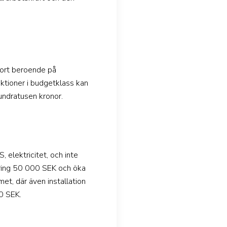
stort beroende på
uktioner i budgetklass kan
undratusen kronor.
elektricitet, och inte
mkring 50 000 SEK och öka
et, där även installation
0 SEK.