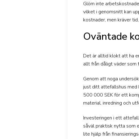
Glöm inte arbetskostnadern
vilket i genomsnitt kan u
kostnader, men kräver ti
Oväntade ko
Det är alltid klokt att h
allt från dåligt väder som 
Genom att noga undersöka a
just ditt attefallshus me
500 000 SEK för ett kompl
material, inredning och ut
Investeringen i ett attefa
såväl praktisk nytta som 
lite hjälp från finansiering