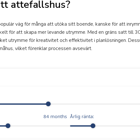
tt attefallshus?
 populär väg för många att utöka sitt boende, kanske för att inry
enkelt för att skapa mer levande utrymme. Med en gräns satt till 
 utrymme för kreativitet och effektivitet i planlösningen. Des
måhus, vilket förenklar processen avsevärt.
84
months
Årlig ränta: