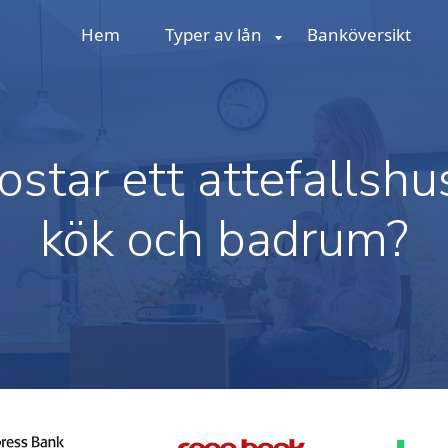
Hem
Typer av lån
Banköversikt
ostar ett attefallsh
kök och badrum?