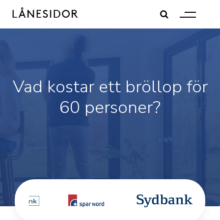
Skip
to
content
Vad kostar ett bröllop för
60 personer?