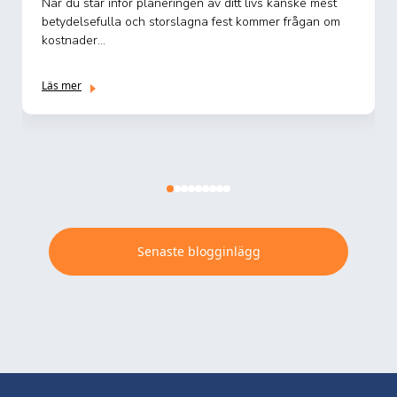
När två personer bestämmer sig för att knyta det heliga
äktenskapsbandet och inleda ett nytt kapitel i livet är
br...
Läs mer
Senaste blogginlägg