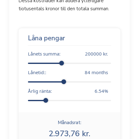
Dessa kostnader kan addera ytterligare
tiotusentals kronor till den totala summan.
Låna pengar
Lånets summa:
200000
kr.
Lånetid::
84
months
Årlig ränta:
6.54
%
Månadsrat:
2.973,76 kr.