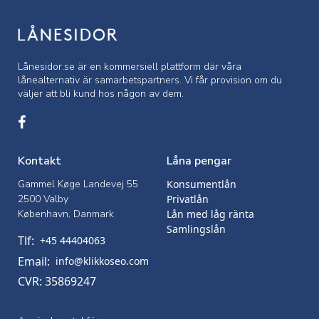
Lånesidor.se är en kommersiell
plattform där våra
lånealternativ är samarbetspartners. Vi får provision om du
väljer att bli kund hos någon av dem.
Kontakt
Låna pengar
Gammel Køge Landevej 55
Konsumentlån
2500 Valby
Privatlån
København, Danmark
Lån med låg ränta
Samlingslån
Tlf:
+45 44404063
Email:
info@klikkoseo.com
CVR: 35869247