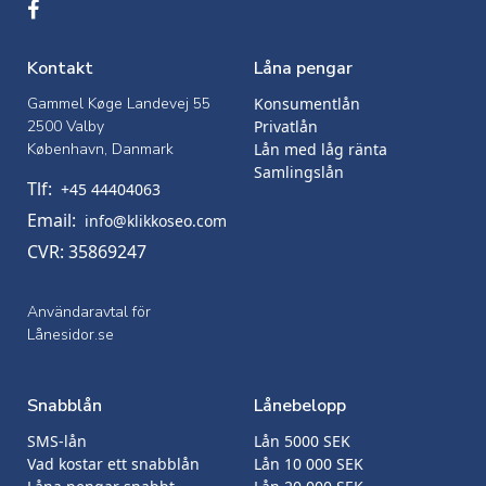
Kontakt
Låna pengar
Gammel Køge Landevej 55
Konsumentlån
2500 Valby
Privatlån
København, Danmark
Lån med låg ränta
Samlingslån
Tlf:
+45 44404063
Email:
info@klikkoseo.com
CVR: 35869247
Användaravtal för
Lånesidor.se
Snabblån
Lånebelopp
SMS-lån
Lån 5000 SEK
Vad kostar ett snabblån
Lån 10 000 SEK