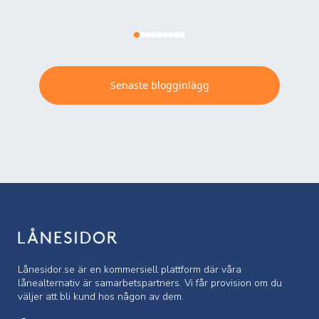
Senaste blogginlägg
Lånesidor.se är en kommersiell
plattform där våra
lånealternativ är samarbetspartners. Vi får provision om du
väljer att bli kund hos någon av dem.