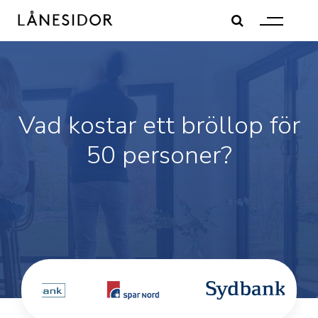
Skip
to
content
Vad kostar ett bröllop för
50 personer?