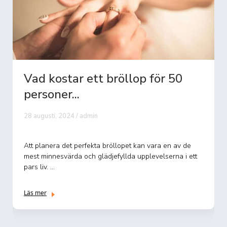
tt bröllop för 50
Vad kostar en re
Grönland?
in
16 september, 2024 / admin
kta bröllopet kan vara en av de
Att resa till Grönland inneb
 glädjefyllda upplevelserna i ett
av majestätiska isberg, mäk
uråldrig ...
Läs mer