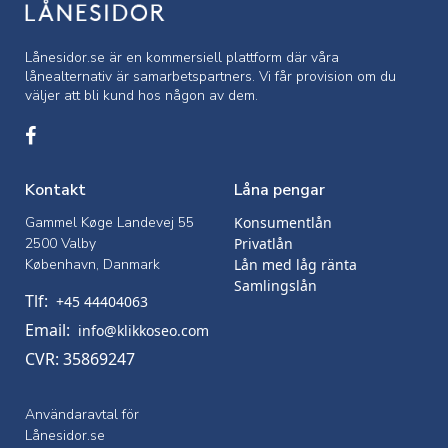
Lånesidor.se är en kommersiell
plattform där våra
lånealternativ är samarbetspartners. Vi får provision om du
väljer att bli kund hos någon av dem.
Kontakt
Låna pengar
Gammel Køge Landevej 55
Konsumentlån
2500 Valby
Privatlån
København, Danmark
Lån med låg ränta
Samlingslån
Tlf:
+45 44404063
Email:
info@klikkoseo.com
CVR: 35869247
Användaravtal för
Lånesidor.se