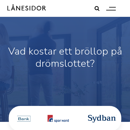
Skip
to
content
Vad kostar ett bröllop på
drömslottet?