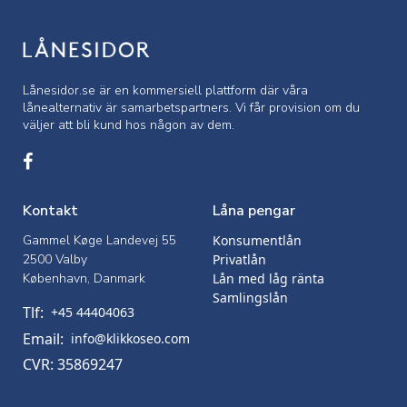
Lånesidor.se är en kommersiell
plattform där våra
lånealternativ är samarbetspartners. Vi får provision om du
väljer att bli kund hos någon av dem.
Kontakt
Låna pengar
Gammel Køge Landevej 55
Konsumentlån
2500 Valby
Privatlån
København, Danmark
Lån med låg ränta
Samlingslån
Tlf:
+45 44404063
Email:
info@klikkoseo.com
CVR: 35869247