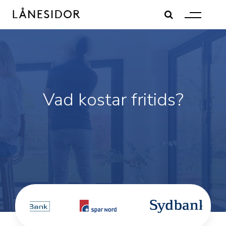
Skip
to
content
Vad kostar fritids?