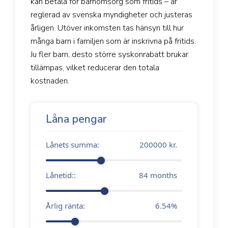
kan betala för barnomsorg som fritids – är
reglerad av svenska myndigheter och justeras
årligen. Utöver inkomsten tas hänsyn till hur
många barn i familjen som är inskrivna på fritids.
Ju fler barn, desto större syskonrabatt brukar
tillämpas, vilket reducerar den totala
kostnaden.
Låna pengar
Lånets summa:
200000
kr.
Lånetid::
84
months
Årlig ränta:
6.54
%