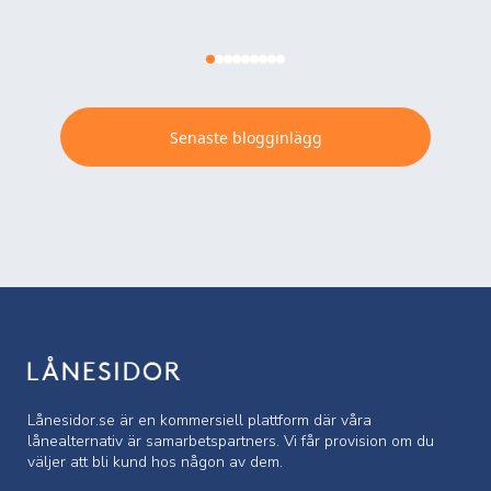
Senaste blogginlägg
Lånesidor.se är en kommersiell
plattform där våra
lånealternativ är samarbetspartners. Vi får provision om du
väljer att bli kund hos någon av dem.