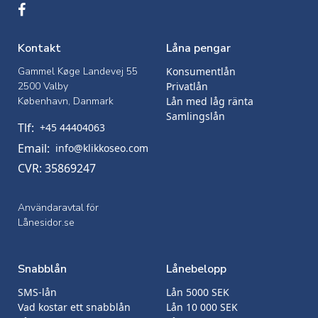
Kontakt
Låna pengar
Gammel Køge Landevej 55
Konsumentlån
2500 Valby
Privatlån
København, Danmark
Lån med låg ränta
Samlingslån
Tlf:
+45 44404063
Email:
info@klikkoseo.com
CVR: 35869247
Användaravtal för
Lånesidor.se
Snabblån
Lånebelopp
SMS-lån
Lån 5000 SEK
Vad kostar ett snabblån
Lån 10 000 SEK