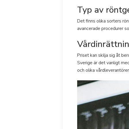
Typ av röntg
Det finns olika sorters rö
avancerade procedurer som
Vårdinrättni
Priset kan skilja sig åt be
Sverige är det vanligt me
och olika vårdleverantörer