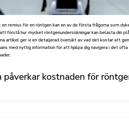
t en remiss för en röntgen kan en av de första frågorna som dyker
 att förstå hur mycket röntgenundersökningar kan belasta din pl
nna artikel ger vi en detaljerad översikt av vad det kostar att
mans med nyttig information för att hjälpa dig navigera i det of
nader.
m påverkar kostnaden för röntg