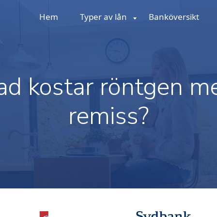
Hem
Typer av lån
Banköversikt
ad kostar röntgen m
remiss?