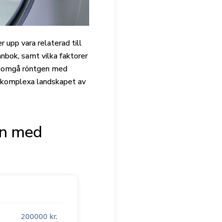
 upp vara relaterad till
ånbok, samt vilka faktorer
 genomgå röntgen med
ta komplexa landskapet av
en med
200000
kr.