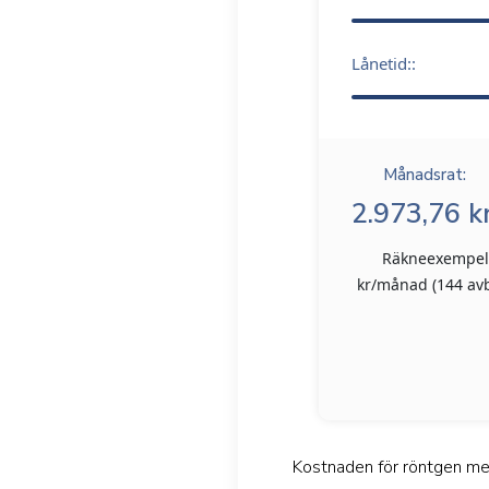
Lånetid::
Månadsrat:
2.973,76 kr
Räkneexempel: 
kr/månad (144 avbe
Kostnaden för röntgen med r