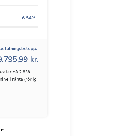
6.54
%
betalningsbelopp:
.795,99 kr.
kostar då 2 838
inell ränta (rörlig
in.