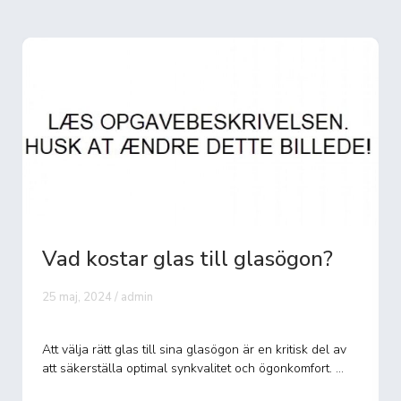
on?
Vad kostar college i USA?
27 maj, 2024 / admin
sk del av
Att studera på college i USA är en dröm för många
ort. ...
internationella studenter, inklusive svenskar. Den
amerikanska h�...