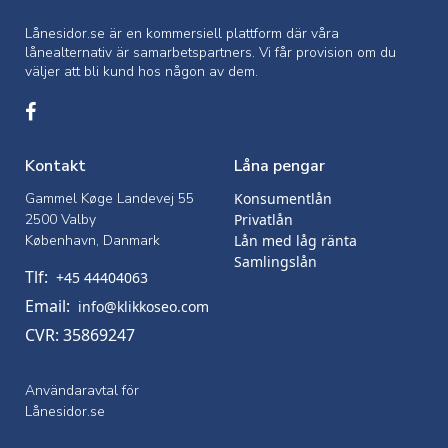
Lånesidor.se är en kommersiell
plattform där våra
lånealternativ är samarbetspartners. Vi får provision om du
väljer att bli kund hos någon av dem.
Kontakt
Låna pengar
Gammel Køge Landevej 55
Konsumentlån
2500 Valby
Privatlån
København, Danmark
Lån med låg ränta
Samlingslån
Tlf:
+45 44404063
Email:
info@klikkoseo.com
CVR: 35869247
Användaravtal för
Lånesidor.se